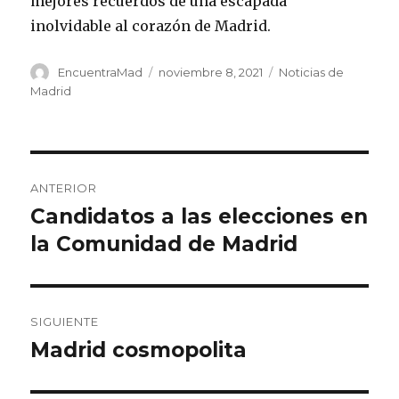
mejores recuerdos de una escapada
inolvidable al corazón de Madrid.
Autor
Publicado
Categorías
EncuentraMad
noviembre 8, 2021
Noticias de
el
Madrid
Navegación
ANTERIOR
de
Candidatos a las elecciones en
Entrada
anterior:
la Comunidad de Madrid
entradas
SIGUIENTE
Madrid cosmopolita
Entrada
siguiente: